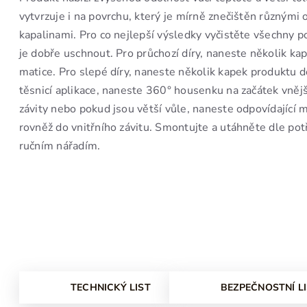
vytvrzuje i na povrchu, který je mírně znečištěn různými 
kapalinami. Pro co nejlepší výsledky vyčistěte všechny po
je dobře uschnout. Pro průchozí díry, naneste několik k
matice. Pro slepé díry, naneste několik kapek produktu do
těsnicí aplikace, naneste 360° housenku na začátek vnějšíh
závity nebo pokud jsou větší vůle, naneste odpovídající
rovněž do vnitřního závitu. Smontujte a utáhněte dle po
ručním nářadím.
TECHNICKÝ LIST
BEZPEČNOSTNÍ L