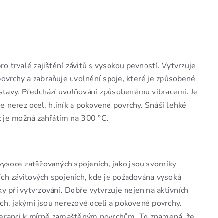
ro trvalé zajištění závitů s vysokou pevností. Vytvrzuje
ovrchy a zabraňuje uvolnění spoje, které je způsobené
estavy. Předchází uvolňování způsobenému vibracemi. Je
e nerez ocel, hliník a pokovené povrchy. Snáší lehké
ž je možná zahřátím na 300 °C.
ysoce zatěžovaných spojeních, jako jsou svorníky
ích závitových spojeních, kde je požadována vysoká
y při vytvrzování. Dobře vytvrzuje nejen na aktivních
ách, jakými jsou nerezové oceli a pokovené povrchy.
toleranci k mírně zamaštěným povrchům. To znamená, že