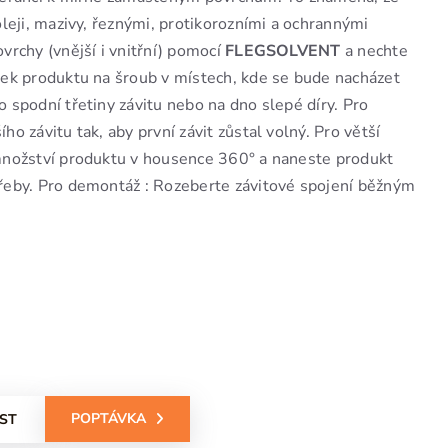
oleji, mazivy, řeznými, protikorozními a ochrannými
vrchy (vnější i vnitřní) pomocí
FLEGSOLVENT
a nechte
apek produktu na šroub v místech, kde se bude nacházet
 spodní třetiny závitu nebo na dno slepé díry. Pro
o závitu tak, aby první závit zůstal volný. Pro větší
 množství produktu v housence 360° a naneste produkt
třeby. Pro demontáž : Rozeberte závitové spojení běžným
POPTÁVKA
IST