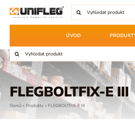
Přeskočit
Hledat:
na
obsah
ÚVOD
PRODUKT
Hledat:
FLEGBOLTFIX-E III
Domů
»
Produkty
»
FLEGBOLTFIX-E III