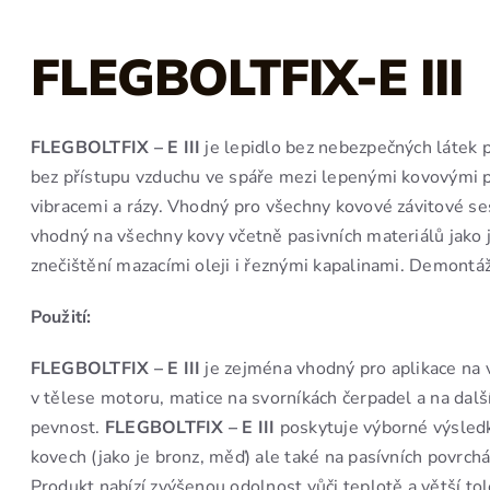
FLEGBOLTFIX-E III
FLEGBOLTFIX – E III
je lepidlo bez nebezpečných látek p
bez přístupu vzduchu ve spáře mezi lepenými kovovými p
vibracemi a rázy. Vhodný pro všechny kovové závitové s
vhodný na všechny kovy včetně pasivních materiálů jako j
znečištění mazacími oleji i řeznými kapalinami. Demontá
Použití:
FLEGBOLTFIX – E III
je zejména vhodný pro aplikace na v
v tělese motoru, matice na svorníkách čerpadel a na dalš
pevnost.
FLEGBOLTFIX – E III
poskytuje výborné výsledk
kovech (jako je bronz, měď) ale také na pasívních povrch
Produkt nabízí zvýšenou odolnost vůči teplotě a větší 